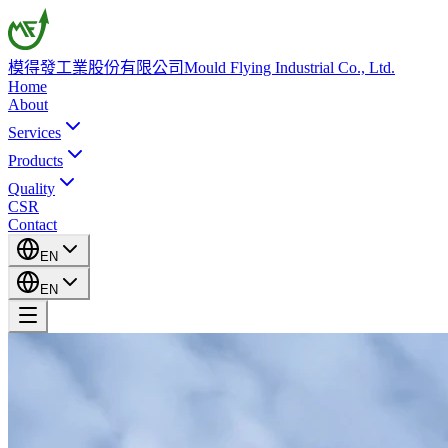
模得發工業股份有限公司
Mould Flying Industrial Co., Ltd.
Home
About
Services
Products
Quality
CSR
Contact
EN
EN