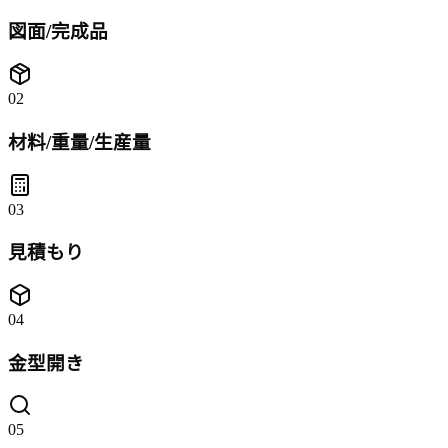
図面/完成品
02
材料/重量/生産量
03
見積もり
04
金型開き
05