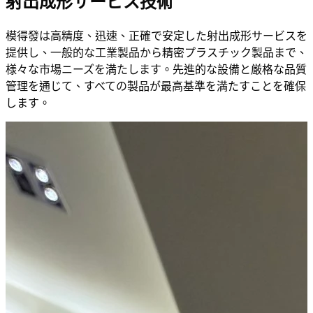
射出成形サービス技術
模得發は高精度、迅速、正確で安定した射出成形サービスを
提供し、一般的な工業製品から精密プラスチック製品まで、
様々な市場ニーズを満たします。先進的な設備と厳格な品質
管理を通じて、すべての製品が最高基準を満たすことを確保
します。