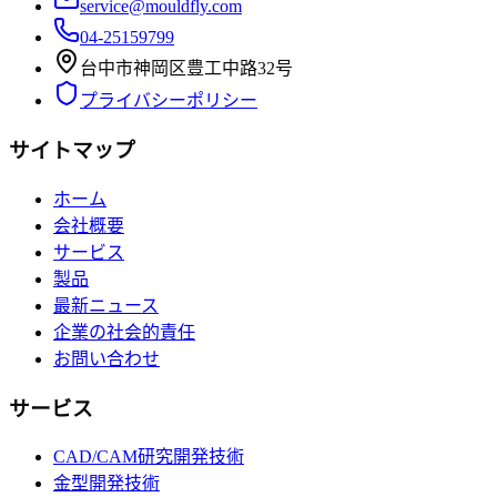
service@mouldfly.com
04-25159799
台中市神岡区豊工中路32号
プライバシーポリシー
サイトマップ
ホーム
会社概要
サービス
製品
最新ニュース
企業の社会的責任
お問い合わせ
サービス
CAD/CAM研究開発技術
金型開発技術