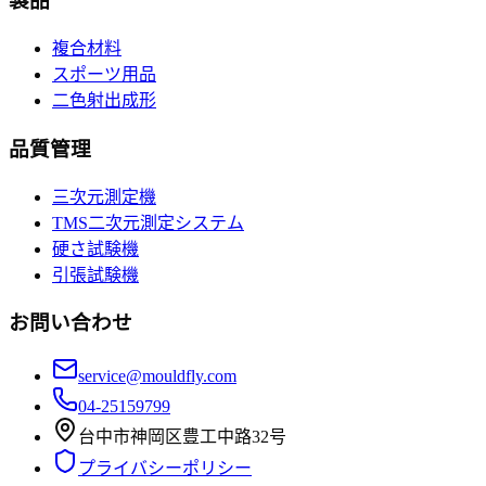
製品
複合材料
スポーツ用品
二色射出成形
品質管理
三次元測定機
TMS二次元測定システム
硬さ試験機
引張試験機
お問い合わせ
service@mouldfly.com
04-25159799
台中市神岡区豊工中路32号
プライバシーポリシー