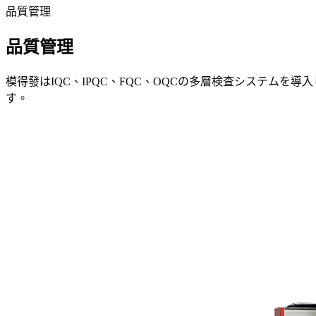
品質管理
品質管理
模得發はIQC、IPQC、FQC、OQCの多層検査システムを導
す。